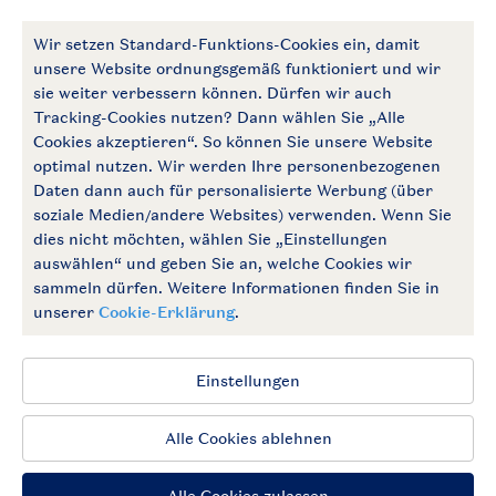
Komfort+
10-Personen-Bauernhaus 10FF
Modernisiert
Circa 184 m²
Frei stehend
Sechs Schlafzimmer
Zwei
Badezimmer
Weitere Informationen zu dieser Unterkunft