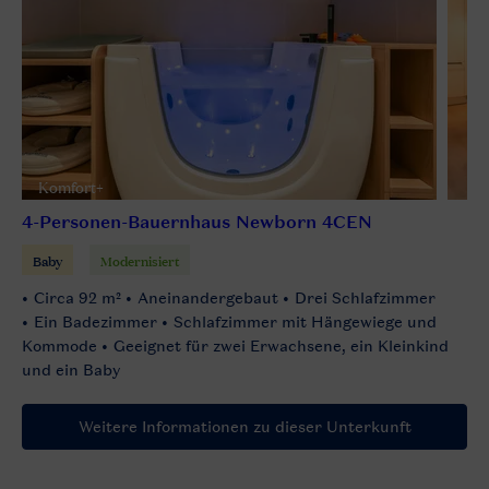
Komfort+
4-Personen-Bauernhaus Newborn 4CEN
Baby
Modernisiert
Circa 92 m²
Aneinandergebaut
Drei Schlafzimmer
Ein Badezimmer
Schlafzimmer mit Hängewiege und
Kommode
Geeignet für zwei Erwachsene, ein Kleinkind
und ein Baby
Weitere Informationen zu dieser Unterkunft