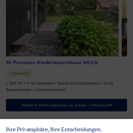
Komfort+
10-Personen-Kinderbauernhaus 10CEK
Modernisiert
184 m²
Frei stehend
Sechs Schlafzimmer
Zwei
Badezimmer
Kinderzimmer
Weitere Informationen zu dieser Unterkunft