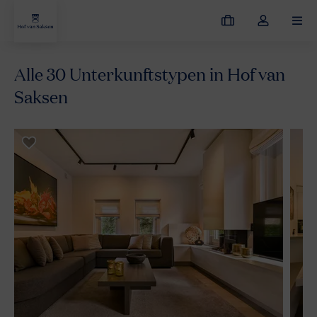
Meine
Dropdown-
MEN
Buchungen
Menü
meines
Alle 30 Unterkunftstypen in Hof van
Kontos
öffnen
Saksen
Hof van Saksen
Unterkünfte