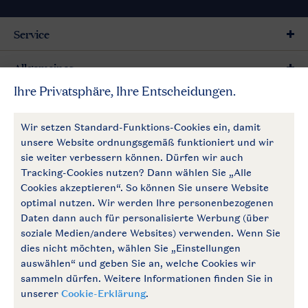
Service
Allgemeines
Mehr Landal
Zahlungsmöglichkeiten
Follow Us
facebook
instagram
Zum Newsletter anmelden