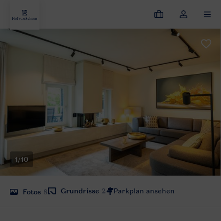
Meine
Dropdown-
MEN
Buchungen
Menü
meines
Kontos
öffnen
1/10
Grundrisse
2
Fotos
8