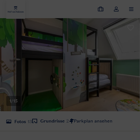
Meine
Dropdown-
MEN
Buchungen
Menü
meines
Kontos
öffnen
1/15
Grundrisse
2
Fotos
13