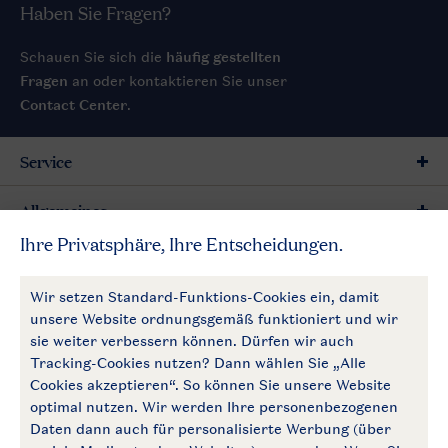
Haben Sie Fragen?
Schauen Sie sich die
häufig gestellten
Fragen
an oder kontaktieren Sie unser
Contact Center
.
Service
Allgemeines
Mehr Landal
Zahlungsmöglichkeiten
Follow Us
facebook
instagram