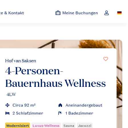
ce & Kontakt
Meine Buchungen
Switc
Dropdown-M
Hof van Saksen
4-Personen-
Bauernhaus Wellness
4LW
Circa 92 m²
Aneinandergebaut
2 Schlafzimmer
1 Badezimmer