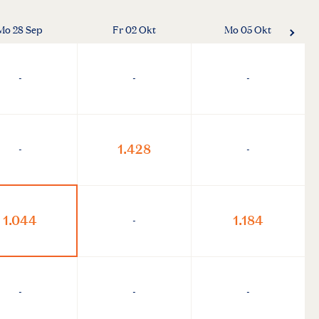
Mo 28 Sep
Fr 02 Okt
Mo 05 Okt
-
-
-
1.428
-
-
1.044
1.184
-
-
-
-