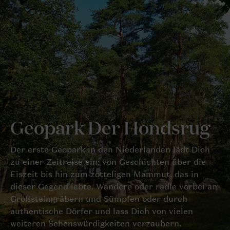
Geopark Der Hondsrug
Der erste Geopark in den Niederlanden lädt Dich
zu einer Zeitreise ein: von Geschichten über die
Eiszeit bis hin zum zotteligen Mammut, das in
dieser Gegend lebte. Wandere oder radle vorbei an
Großsteingräbern und Sümpfen oder durch
authentische Dörfer und lass Dich von vielen
weiteren Sehenswürdigkeiten verzaubern.