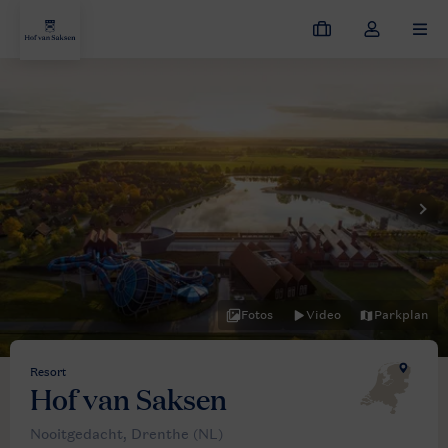
Meine
Dropdown-
MEN
Buchungen
Menü
meines
Kontos
öffnen