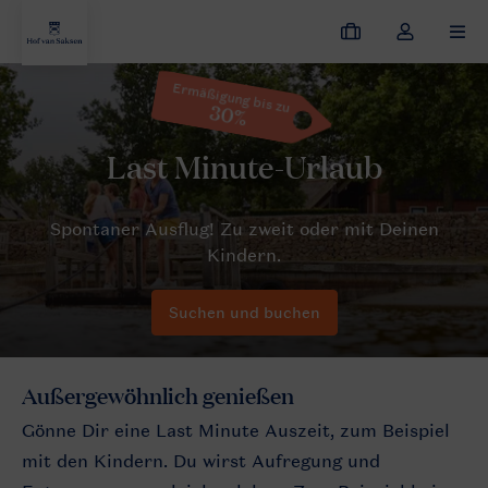
Meine
Dropdown-
MEN
Buchungen
Menü
meines
Ermäßigung bis zu
30%
Hof van Saksen
Angebote
Last Minutes
Kontos
öffnen
Suchen und buchen
Außergewöhnlich genießen
Gönne Dir eine Last Minute Auszeit, zum Beispiel
mit den Kindern. Du wirst Aufregung und