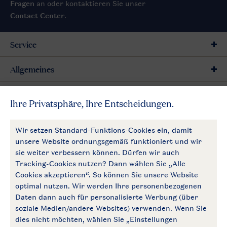
Fragen
an oder kontaktieren Sie unser
Contact Center
.
Service
Allgemeines
Mehr Landal
Zahlungsmöglichkeiten
Follow Us
facebook
instagram
Zum Newsletter anmelden