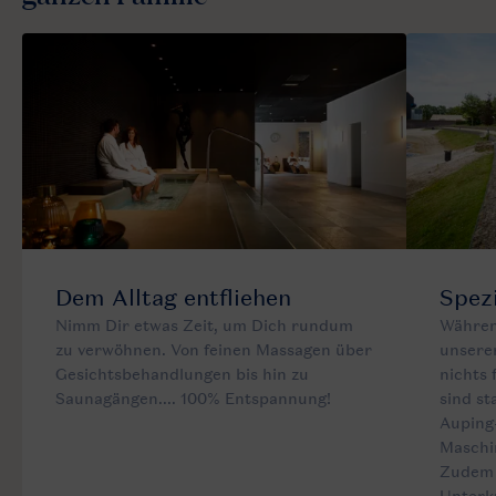
Dem Alltag entfliehen
Spezi
Nimm Dir etwas Zeit, um Dich rundum
Währen
zu verwöhnen. Von feinen Massagen über
unsere
Gesichtsbehandlungen bis hin zu
nichts 
Saunagängen.... 100% Entspannung!
sind s
Auping
Maschi
Zudem 
Unterkü