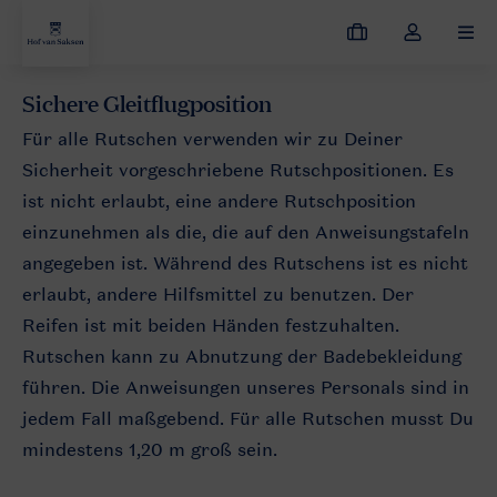
Meine
Dropdown-
MEN
Buchungen
Menü
meines
Sichere Gleitflugposition
Hof van Saksen
Resort entdecken
Wasserspaß
Hausordnu
Kontos
Für alle Rutschen verwenden wir zu Deiner
öffnen
Sicherheit vorgeschriebene Rutschpositionen. Es
ist nicht erlaubt, eine andere Rutschposition
einzunehmen als die, die auf den Anweisungstafeln
angegeben ist. Während des Rutschens ist es nicht
erlaubt, andere Hilfsmittel zu benutzen. Der
Reifen ist mit beiden Händen festzuhalten.
Rutschen kann zu Abnutzung der Badebekleidung
führen. Die Anweisungen unseres Personals sind in
jedem Fall maßgebend. Für alle Rutschen musst Du
mindestens 1,20 m groß sein.