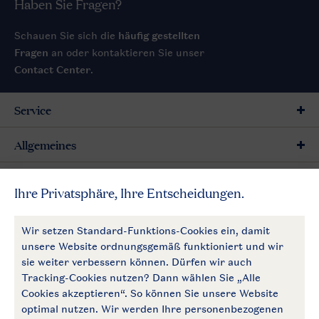
Haben Sie Fragen?
Schauen Sie sich die
häufig gestellten
Fragen
an oder kontaktieren Sie unser
Contact Center
.
Service
Allgemeines
Mehr Landal
Zahlungsmöglichkeiten
Follow Us
facebook
instagram