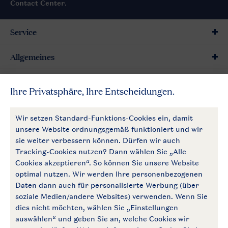
Contact Center
.
Service
Allgemeines
Mehr Landal
Zahlungsmöglichkeiten
Follow Us
facebook
instagram
Zum Newsletter anmelden