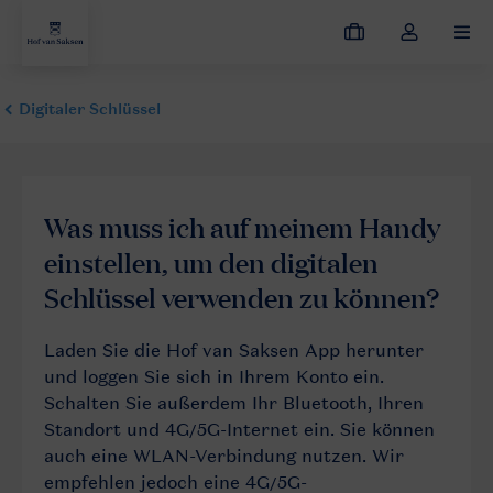
Meine
Dropdown-
MEN
Buchungen
Menü
meines
Kontos
öffnen