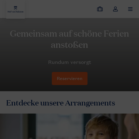
Meine
Dropdown-
MEN
Buchungen
Menü
meines
Hof van Saksen
Arrangements
Kulinarische Arrangements
Kontos
öffnen
Reservieren
Entdecke unsere Arrangements