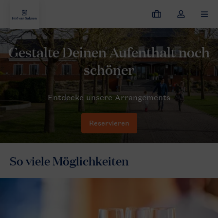
Meine
Dropdown-
MEN
Buchungen
Menü
meines
Hof van Saksen
Arrangements
Kontos
öffnen
Reservieren
So viele Möglichkeiten