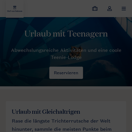
Meine
Dropdown-
MEN
Buchungen
Menü
meines
Kontos
Urlaub mit Kindern
Teenager
öffnen
Reservieren
Urlaub mit Gleichaltrigen
Rase die längste Trichterrutsche der Welt
hinunter, sammle die meisten Punkte beim