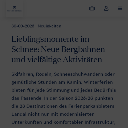
Meine
Dropdown-
MEN
Buchungen
Menü
meines
30-09-2025
| Neuigkeiten
Neuigkeiten
Lieblingsmomente im Schnee: Neue Bergbahnen und vi
Kontos
Lieblingsmomente im
öffnen
Schnee: Neue Bergbahnen
und vielfältige Aktivitäten
Skifahren, Rodeln, Schneeschuhwandern oder
gemütliche Stunden am Kamin: Winterferien
bieten für jede Stimmung und jedes Bedürfnis
das Passende. In der Saison 2025/26 punkten
die 23 Destinationen des Ferienparkanbieters
Landal nicht nur mit modernisierten
Unterkünften und komfortabler Infrastruktur,