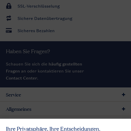
SSL-Verschlüsselung
Sichere Datenübertragung
Sicheres Bezahlen
Haben Sie Fragen?
Schauen Sie sich die
häufig gestellten
Fragen
an oder kontaktieren Sie unser
Contact Center
.
Service
Allgemeines
Mehr Landal