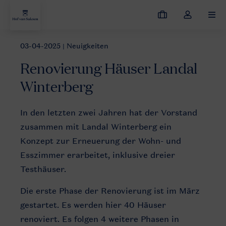
Meine
Dropdown-
MEN
Buchungen
Menü
meines
03-04-2025
| Neuigkeiten
Neuigkeiten
Renovierung Häuser Landal Winterberg
Kontos
Renovierung Häuser Landal
öffnen
Winterberg
In den letzten zwei Jahren hat der Vorstand
zusammen mit Landal Winterberg ein
Konzept zur Erneuerung der Wohn- und
Esszimmer erarbeitet, inklusive dreier
Testhäuser.
Die erste Phase der Renovierung ist im März
gestartet. Es werden hier 40 Häuser
renoviert. Es folgen 4 weitere Phasen in