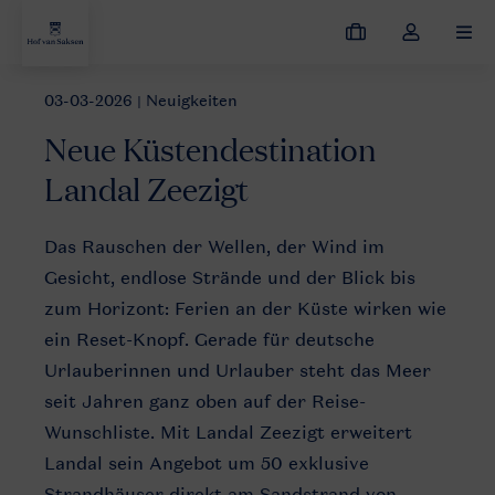
Meine
Dropdown-
MEN
Buchungen
Menü
meines
03-03-2026
| Neuigkeiten
Neuigkeiten
Neue Küstendestination Landal Zeezigt
Kontos
Neue Küstendestination
öffnen
Landal Zeezigt
PTN
Das Rauschen der Wellen, der Wind im
4SH1
Gesicht, endlose Strände und der Blick bis
zum Horizont: Ferien an der Küste wirken wie
ein Reset-Knopf. Gerade für deutsche
Urlauberinnen und Urlauber steht das Meer
seit Jahren ganz oben auf der Reise-
Wunschliste. Mit Landal Zeezigt erweitert
Landal sein Angebot um 50 exklusive
Strandhäuser direkt am Sandstrand von