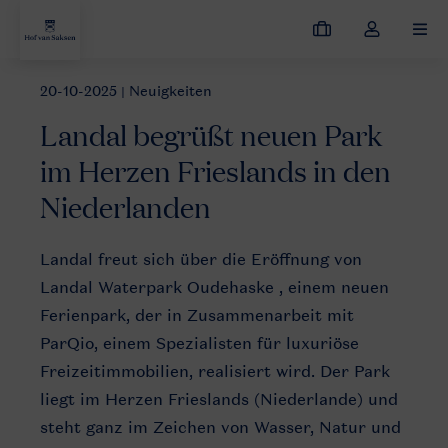
Meine
Dropdown-
MEN
Buchungen
Menü
meines
20-10-2025
| Neuigkeiten
Neuigkeiten
Landal begrüßt neuen Park im Herzen Frieslands in
Kontos
Landal begrüßt neuen Park
öffnen
im Herzen Frieslands in den
Niederlanden
Landal freut sich über die Eröffnung von
Landal Waterpark Oudehaske , einem neuen
Ferienpark, der in Zusammenarbeit mit
ParQio, einem Spezialisten für luxuriöse
Freizeitimmobilien, realisiert wird. Der Park
liegt im Herzen Frieslands (Niederlande) und
steht ganz im Zeichen von Wasser, Natur und