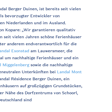
al Berger Duinen, ist bereits seit vielen
als bevorzugter Entwickler von
den Niederlanden und im Ausland.
n Kopare: „Wir garantieren qualitativ
n seit vielen Jahren schöne Ferienhäuser
nter anderem endverantwortlich für die
andal Esonstad
am Lauwersmeer, die
al um nachhaltige Ferienhäuser und ein
l Miggelenberg
sowie die nachhaltige
eneutralen Unterkünften bei
Landal Mont
Landal Résidence Berger Duinen, ein
ienhäusern auf großzügigen Grundstücken,
 der Nähe des Dorfzentrums von Schoorl,
Deutschland sind