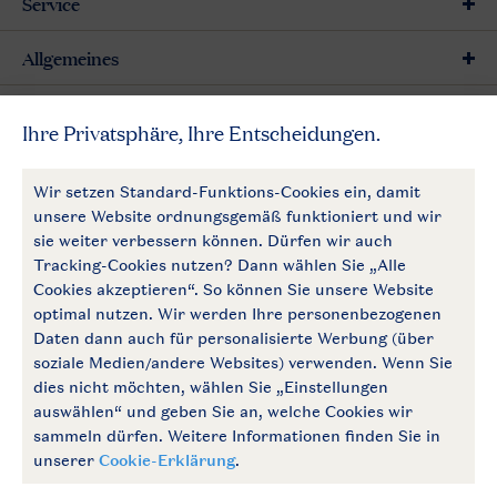
Service
Allgemeines
Mehr Landal
Zahlungsmöglichkeiten
Follow Us
facebook
instagram
Zum Newsletter anmelden