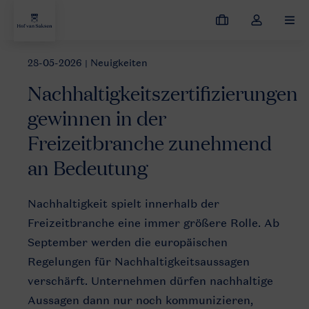
Meine
Dropdown-
MEN
Buchungen
Menü
meines
28-05-2026
| Neuigkeiten
Neuigkeiten
Nachhaltigkeitszertifizierungen gewinnen in der Fr
Kontos
Nachhaltigkeitszertifizierungen
öffnen
gewinnen in der
Freizeitbranche zunehmend
an Bedeutung
ZBD
Nachhaltigkeit spielt innerhalb der
Park
Freizeitbranche eine immer größere Rolle. Ab
overview
September werden die europäischen
Regelungen für Nachhaltigkeitsaussagen
verschärft. Unternehmen dürfen nachhaltige
Aussagen dann nur noch kommunizieren,