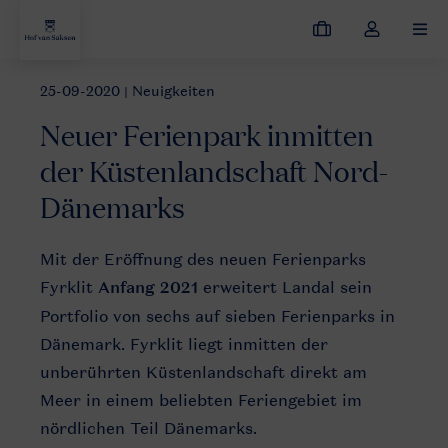
Meine
Dropdown-
MEN
Buchungen
Menü
meines
25-09-2020
| Neuigkeiten
Neuigkeiten
Landal Fyrklit: neuer Ferienpark in Dänemark
Kontos
Neuer Ferienpark inmitten
öffnen
der Küstenlandschaft Nord-
Dänemarks
Ferienpark
Mit der Eröffnung des neuen Ferienparks
Dänemark
Fyrklit
Anfang 2021
erweitert Landal sein
Portfolio von sechs auf sieben Ferienparks in
Dänemark. Fyrklit liegt inmitten der
unberührten Küstenlandschaft direkt am
Meer in einem beliebten Feriengebiet im
nördlichen Teil Dänemarks.