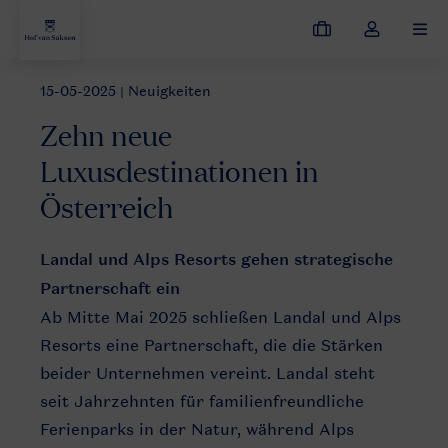
Meine
Dropdown-
MEN
Buchungen
Menü
meines
15-05-2025
| Neuigkeiten
Neuigkeiten
Zehn neue Luxusdestinationen in Österreich
Kontos
Zehn neue
öffnen
Luxusdestinationen in
Österreich
Landal und Alps Resorts gehen strategische
Partnerschaft ein
Ab Mitte Mai 2025 schließen Landal und Alps
Resorts eine Partnerschaft, die die Stärken
beider Unternehmen vereint. Landal steht
seit Jahrzehnten für familienfreundliche
Ferienparks in der Natur, während Alps