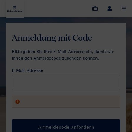
Meine
Dropdown-
MEN
Buchungen
Menü
meines
Kontos
öffnen