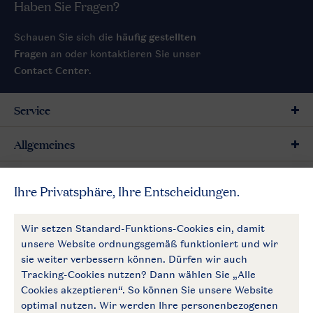
Haben Sie Fragen?
Schauen Sie sich die
häufig gestellten
Fragen
an oder kontaktieren Sie unser
Contact Center
.
Service
Allgemeines
Mehr Landal
Zahlungsmöglichkeiten
Follow Us
facebook
instagram