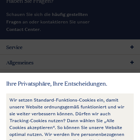
Haben Sie Fragen?
Schauen Sie sich die
häufig gestellten
Fragen
an oder kontaktieren Sie unser
Contact Center
.
Service
Allgemeines
Mehr Landal
Zahlungsmöglichkeiten
Follow Us
facebook
instagram