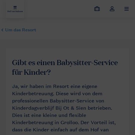
Meine
Dropdown-
MEN
Buchungen
Menü
meines
Kontos
öffnen