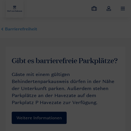
Meine
Dropdown-
MEN
Buchungen
Menü
meines
Kontos
öffnen