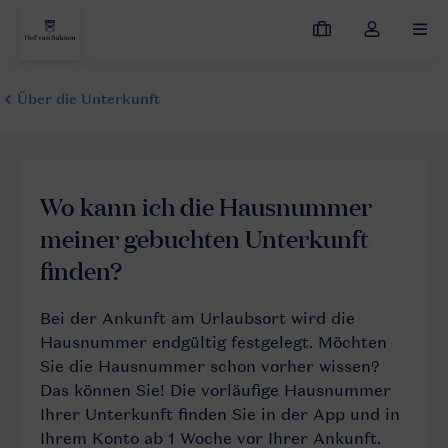
Meine
Dropdown-
MEN
Buchungen
Menü
meines
Kontos
öffnen