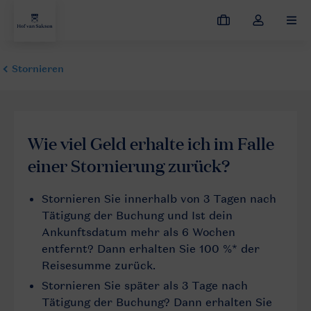
Meine
Dropdown-
MEN
Buchungen
Menü
meines
Kontos
öffnen