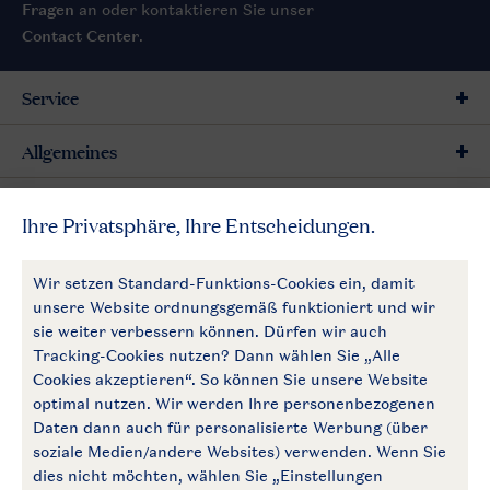
Fragen
an oder kontaktieren Sie unser
Contact Center
.
Service
Allgemeines
Mehr Landal
Zahlungsmöglichkeiten
Follow Us
facebook
instagram
Zum Newsletter anmelden