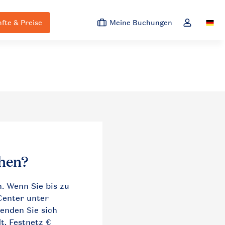
fte & Preise
Meine Buchungen
Switc
Dropdown-M