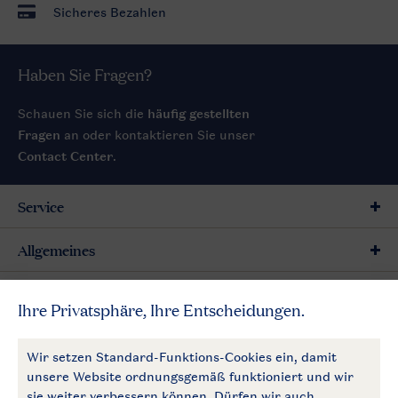
Sicheres Bezahlen
Haben Sie Fragen?
Schauen Sie sich die
häufig gestellten
Fragen
an oder kontaktieren Sie unser
Contact Center
.
Service
Allgemeines
Mehr Landal
Zahlungsmöglichkeiten
Follow Us