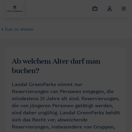
Meine
Dropdown-
MEN
Buchungen
Menü
meines
Kontos
öffnen