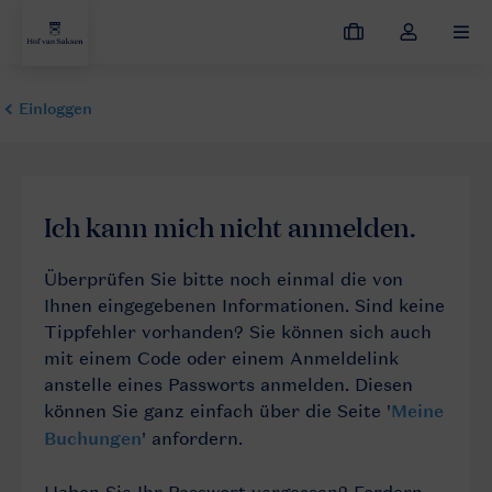
Meine
Dropdown-
MEN
Buchungen
Menü
meines
Kontos
öffnen