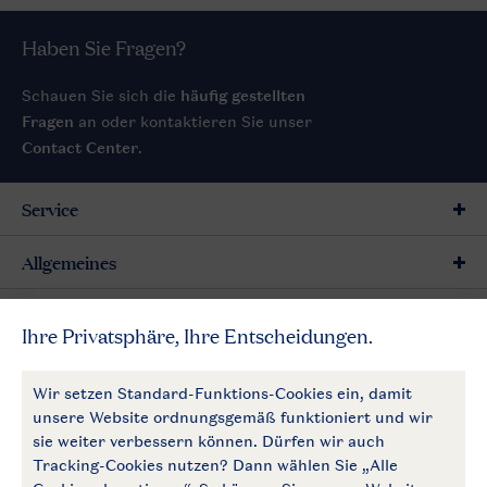
Haben Sie Fragen?
Schauen Sie sich die
häufig gestellten
Fragen
an oder kontaktieren Sie unser
Contact Center
.
Service
Allgemeines
Mehr Landal
Zahlungsmöglichkeiten
Follow Us