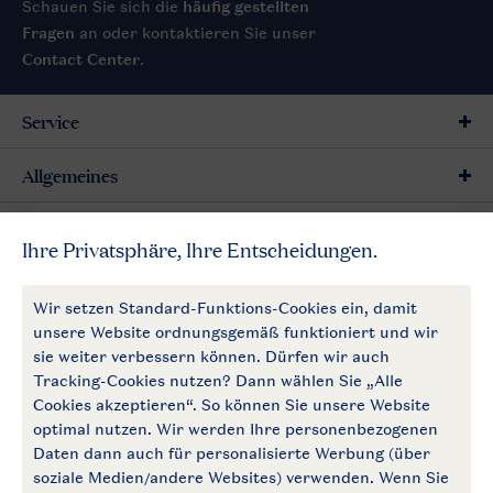
Schauen Sie sich die
häufig gestellten
Fragen
an oder kontaktieren Sie unser
Contact Center
.
Service
Allgemeines
Mehr Landal
Zahlungsmöglichkeiten
Follow Us
facebook
instagram
Zum Newsletter anmelden