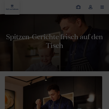
Meine
Dropdown-
MEN
Buchungen
Menü
meines
Hof van Saksen
Resort entdecken
Kulinarisch
Privatkoch
Kontos
öffnen