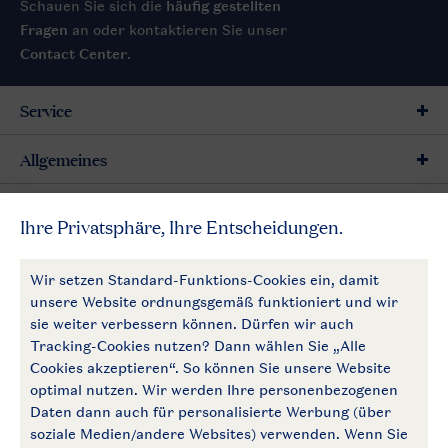
Schauen Sie sich die
häufig gestellten
Fragen
an oder kontaktieren Sie unser
Contact Center
.
Service
Allgemeines
Mehr Landal
Zahlungsmöglichkeiten
Follow Us
facebook
instagram
Zum Newsletter anmelden