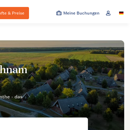
fte & Preise
Meine Buchungen
Switc
Dropdown-M
nthe - das