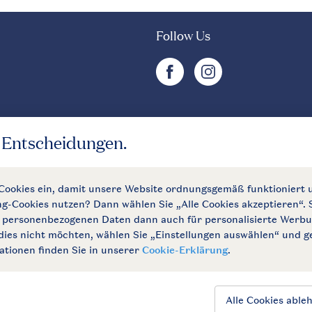
Follow Us
facebook
instagram
Mehr Landal
Landal
Landal Camping
m