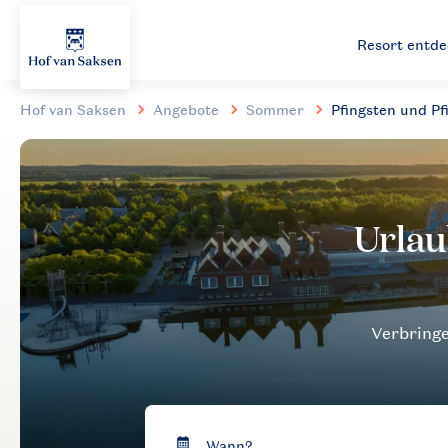
Resort entd
Hof van Saksen
Angebote
Sommer
Pfingsten und Pf
Verbringe