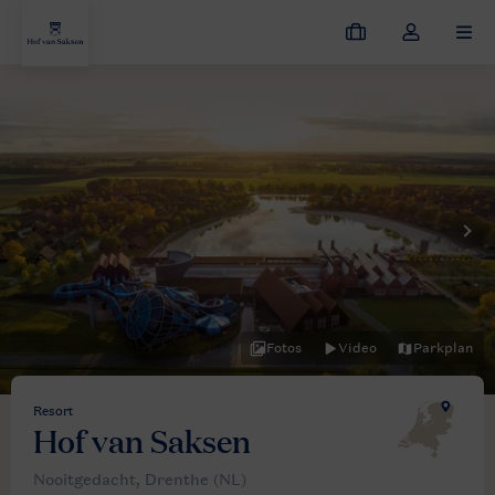
Meine
Dropdown-
MEN
Buchungen
Menü
meines
Kontos
öffnen