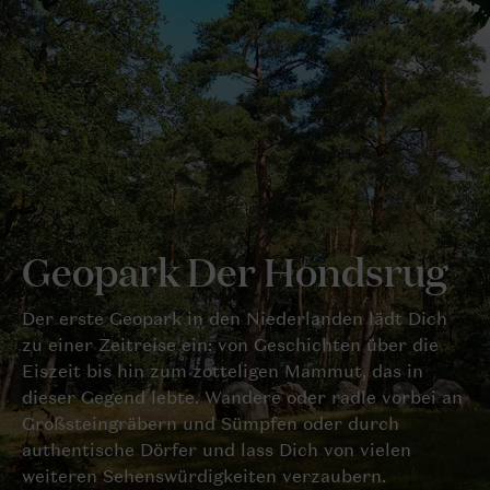
Geopark Der Hondsrug
Der erste Geopark in den Niederlanden lädt Dich
zu einer Zeitreise ein: von Geschichten über die
Eiszeit bis hin zum zotteligen Mammut, das in
dieser Gegend lebte. Wandere oder radle vorbei an
Großsteingräbern und Sümpfen oder durch
authentische Dörfer und lass Dich von vielen
weiteren Sehenswürdigkeiten verzaubern.