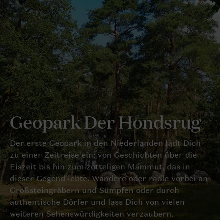
Geopark Der Hondsrug
Der erste Geopark in den Niederlanden lädt Dich
zu einer Zeitreise ein: von Geschichten über die
Eiszeit bis hin zum zotteligen Mammut, das in
dieser Gegend lebte. Wandere oder radle vorbei an
Großsteingräbern und Sümpfen oder durch
authentische Dörfer und lass Dich von vielen
weiteren Sehenswürdigkeiten verzaubern.