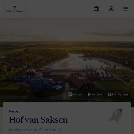
Meine
Dropdown-
MEN
Buchungen
Menü
meines
Kontos
öffnen