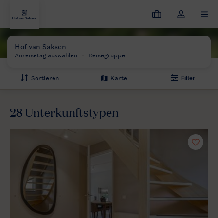
Meine
Dropdown-
MEN
Buchungen
Menü
meines
Hof van Saksen
Preise und Verfügbarkeiten
Kontos
öffnen