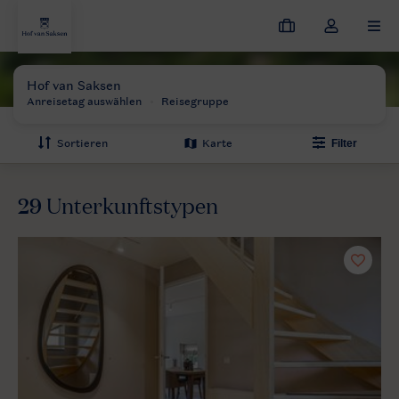
Meine
Dropdown-
MEN
Buchungen
Menü
meines
Hof van Saksen
Preise und Verfügbarkeiten
Kontos
öffnen