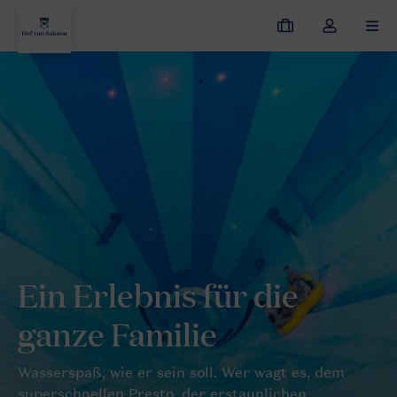
Meine
Dropdown-
MEN
Buchungen
Menü
meines
Hof van Saksen
Resort entdecken
Wasserspaß
Kontos
öffnen
Ein Erlebnis für die
ganze Familie
Wasserspaß, wie er sein soll. Wer wagt es, dem
superschnellen Presto, der erstaunlichen