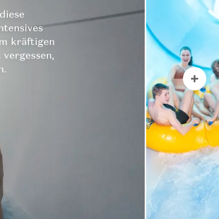
diese
ntensives
m kräftigen
 vergessen,
n.