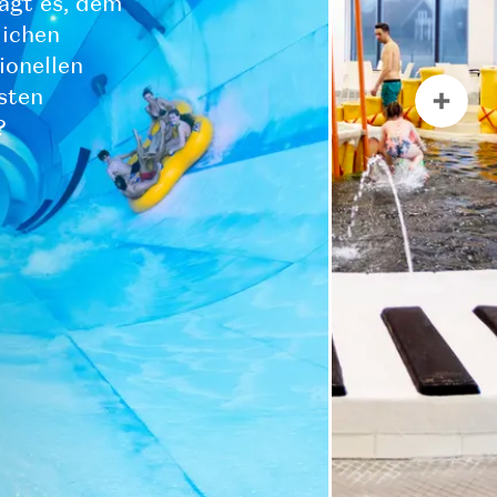
wagt es, dem
lichen
ionellen
sten
?