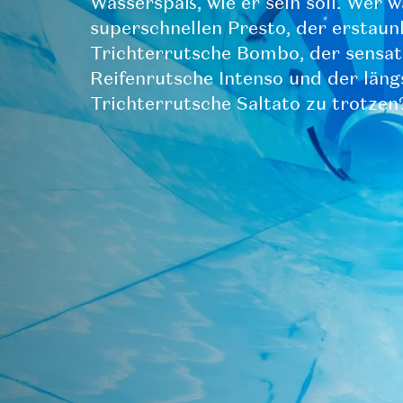
Wasserspaß, wie er sein soll. Wer 
superschnellen Presto, der erstaun
Trichterrutsche Bombo, der sensat
Reifenrutsche Intenso und der läng
Trichterrutsche Saltato zu trotzen