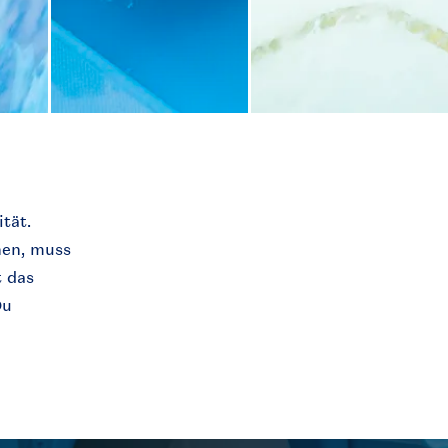
tät.
hen, muss
 das
Du