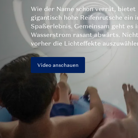
Wie der Name schon verrät, bietet 
gigantisch hohe Reifenrutsche ein i
Spaßerlebnis. Gemeinsam geht es i
Wasserstrom rasant abwärts. Nicht
vorher die Lichteffekte auszuwähle
Video anschauen