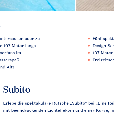
S
untersausen oder zu
Fünf spek
ie 107 Meter lange
Design-Sc
serfans im
107 Meter
Wasserspaß
Freizeitse
nd Alt!
Subito
Erlebe die spektakuläre Rutsche „Subito“ bei „Eine R
mit beeindruckenden Lichteffekten und einer Kurve, in 