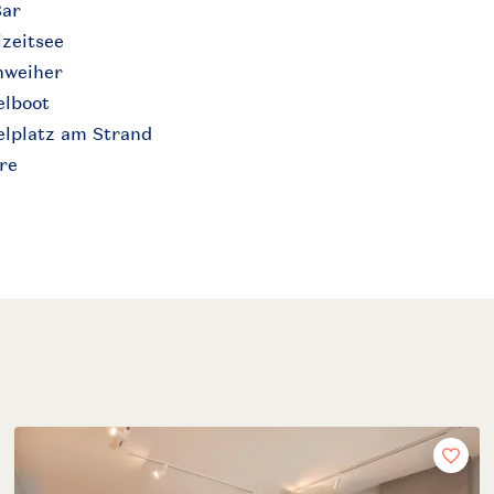
Bar
izeitsee
hweiher
elboot
elplatz am Strand
re