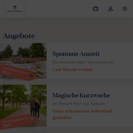
Meine
Dropdown-
MEN
Buchungen
Menü
meines
Kontos
Angebote
öffnen
Spontane Auszeit
Kurzwoche oder Wochenende
Ermäßigung bis zu
Last Minute Urlaub
30%
Magische Kurzwoche
Im Resort Hof van Saksen
Einen erholsamen Aufenthalt
genießen
Ermäßigung bis zu
30%